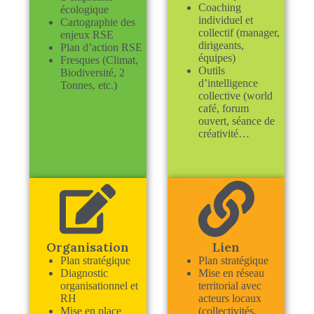
Coaching
écologique
individuel et
Cartographie des
collectif (manager,
enjeux RSE
dirigeants,
Plan d’action RSE
équipes)
Fresques (Climat,
Outils
Biodiversité, 2
d’intelligence
Tonnes, etc.)
collective (world
café, forum
ouvert, séance de
créativité…
Organisation
Lien
Plan stratégique
Plan stratégique
Diagnostic
Mise en réseau
organisationnel et
territorial avec
RH
acteurs locaux
Mise en place
(collectivités,