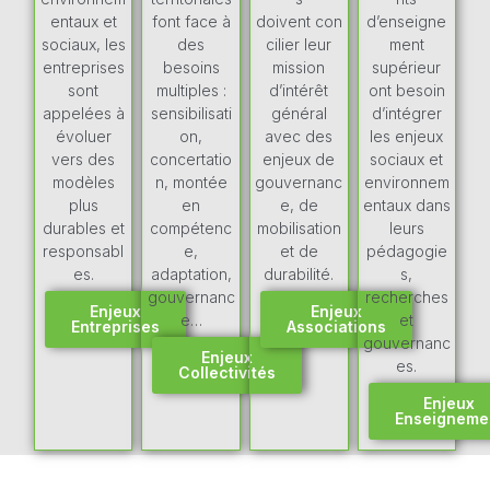
entaux et
font face à
doivent
con
d’enseigne
sociaux, les
des
cilier leur
ment
entreprises
besoins
mission
supérieur
sont
multiples :
d’intérêt
ont besoin
appelées à
sensibilisati
général
d’intégrer
évoluer
on,
avec
des
les enjeux
vers des
concertatio
enjeux de
sociaux et
modèles
n, montée
gouvernanc
environnem
plus
en
e, de
entaux dans
durables et
compétenc
mobilisation
leurs
responsabl
e,
et de
pédagogie
es.
adaptation,
durabilité.
s,
gouvernanc
recherches
Enjeux
Enjeux
e…
et
Entreprises
Associations
gouvernanc
Enjeux
es.
Collectivités
Enjeux
Enseigneme